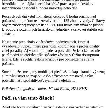
bezodkladne zahájila letecké hasičské práce a pokračovala v
intenzívnom nasadení aj počas nasledujúceho dňa.
Počas dvoch dní vrtuľník nalietal celkovo 8 hodín priamo nad
požiariskom, pričom realizoval viac ako 135 zhodov vody. Celkový
objem zhodenej vody presiahol 380 000 litrov, čím výrazne prispel
k podpore pozemných hasičských jednotiek a celkovej stabilizácii
situácie.
Nasadenie prebiehalo v náročných podmienkach, ktoré si
vyžadovalo vysokú mieru presnosti, koordinácie a profesionality
celej posádky. Aj v tomto prípade sa potvrdili, že letecké hasenie
patrí medzi najefektívnejšie spôsoby zásahu v ťažko dostupnom
teréne, kde je rýchla reakcia kľúčová pre obmedzenie šírenia
požiaru.
Sme radi, že sme aj my mohli prispieť našimi kapacitami k výraznej
eliminácii škôd na majetku osôb a životnom prostredí, a tým
potvrdiť našu spoľahlivosť, rýchlosť a efektivitu.
Priložená fotogaléria – autor: Michal Fanta, HZS KHK
Páčil sa vám tento článok?
Zdieľajte ho na sociálnych sieťach a dajte o nás vedieť aj ostatným.