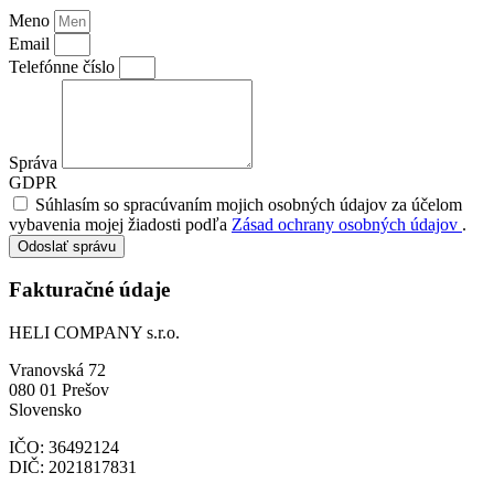
Meno
Email
Telefónne číslo
Správa
GDPR
Súhlasím so spracúvaním mojich osobných údajov za účelom
vybavenia mojej žiadosti podľa
Zásad ochrany osobných údajov
.
Odoslať správu
Fakturačné údaje
HELI COMPANY s.r.o.
Vranovská 72
080 01 Prešov
Slovensko
IČO: 36492124
DIČ: 2021817831