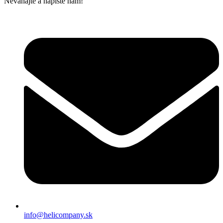
Neváhajte a napíšte nám!
info@helicompany.sk