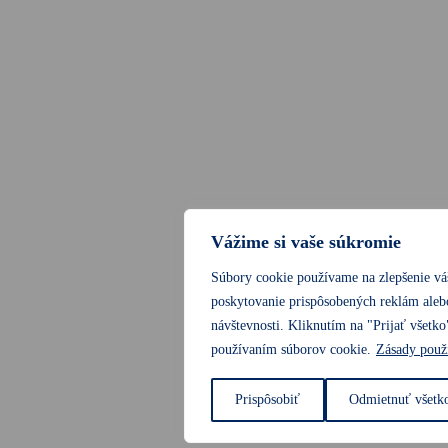
Vážime si vaše súkromie
Súbory cookie používame na zlepšenie váš
poskytovanie prispôsobených reklám aleb
návštevnosti. Kliknutím na "Prijať všetko
používaním súborov cookie.
Zásady použ
Prispôsobiť
Odmietnuť všetk