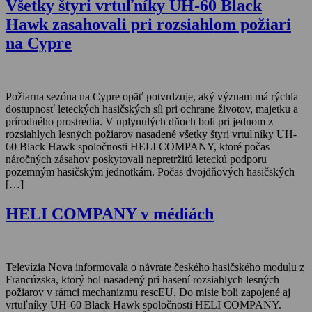
Všetky štyri vrtuľníky UH-60 Black
Hawk zasahovali pri rozsiahlom požiari
na Cypre
Požiarna sezóna na Cypre opäť potvrdzuje, aký význam má rýchla
dostupnosť leteckých hasičských síl pri ochrane životov, majetku a
prírodného prostredia. V uplynulých dňoch boli pri jednom z
rozsiahlych lesných požiarov nasadené všetky štyri vrtuľníky UH-
60 Black Hawk spoločnosti HELI COMPANY, ktoré počas
náročných zásahov poskytovali nepretržitú leteckú podporu
pozemným hasičským jednotkám. Počas dvojdňových hasičských
[…]
HELI COMPANY v médiách
Televízia Nova informovala o návrate českého hasičského modulu z
Francúzska, ktorý bol nasadený pri hasení rozsiahlych lesných
požiarov v rámci mechanizmu rescEU. Do misie boli zapojené aj
vrtuľníky UH-60 Black Hawk spoločnosti HELI COMPANY.