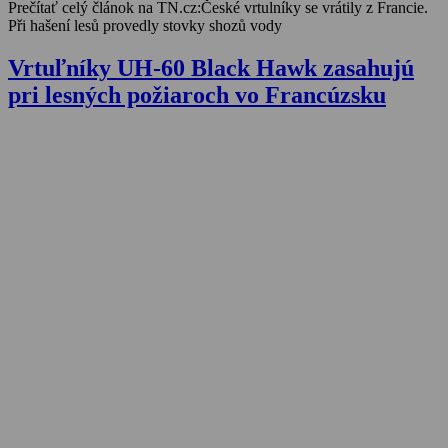
Prečítať celý článok na TN.cz:České vrtulníky se vrátily z Francie.
Při hašení lesů provedly stovky shozů vody
Vrtuľníky UH-60 Black Hawk zasahujú
pri lesných požiaroch vo Francúzsku