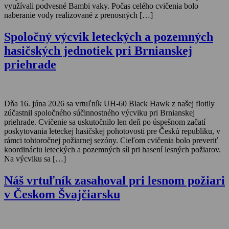
využívali podvesné Bambi vaky. Počas celého cvičenia bolo
naberanie vody realizované z prenosných […]
Spoločný výcvik leteckých a pozemných
hasičských jednotiek pri Brnianskej
priehrade
Dňa 16. júna 2026 sa vrtuľník UH-60 Black Hawk z našej flotily
zúčastnil spoločného súčinnostného výcviku pri Brnianskej
priehrade. Cvičenie sa uskutočnilo len deň po úspešnom začatí
poskytovania leteckej hasičskej pohotovosti pre Českú republiku, v
rámci tohtoročnej požiarnej sezóny. Cieľom cvičenia bolo preveriť
koordináciu leteckých a pozemných síl pri hasení lesných požiarov.
Na výcviku sa […]
Náš vrtuľník zasahoval pri lesnom požiari
v Českom Švajčiarsku