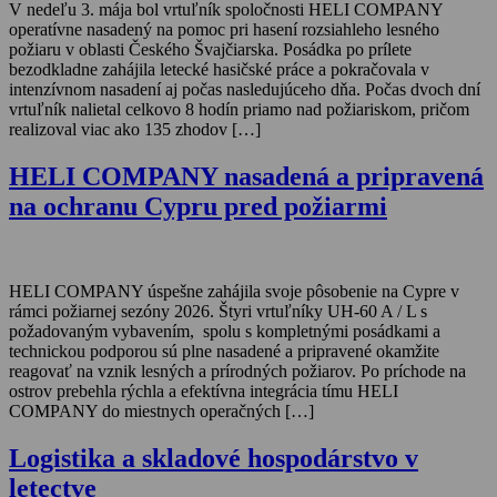
V nedeľu 3. mája bol vrtuľník spoločnosti HELI COMPANY
operatívne nasadený na pomoc pri hasení rozsiahleho lesného
požiaru v oblasti Českého Švajčiarska. Posádka po prílete
bezodkladne zahájila letecké hasičské práce a pokračovala v
intenzívnom nasadení aj počas nasledujúceho dňa. Počas dvoch dní
vrtuľník nalietal celkovo 8 hodín priamo nad požiariskom, pričom
realizoval viac ako 135 zhodov […]
HELI COMPANY nasadená a pripravená
na ochranu Cypru pred požiarmi
HELI COMPANY úspešne zahájila svoje pôsobenie na Cypre v
rámci požiarnej sezóny 2026. Štyri vrtuľníky UH-60 A / L s
požadovaným vybavením, spolu s kompletnými posádkami a
technickou podporou sú plne nasadené a pripravené okamžite
reagovať na vznik lesných a prírodných požiarov. Po príchode na
ostrov prebehla rýchla a efektívna integrácia tímu HELI
COMPANY do miestnych operačných […]
Logistika a skladové hospodárstvo v
letectve