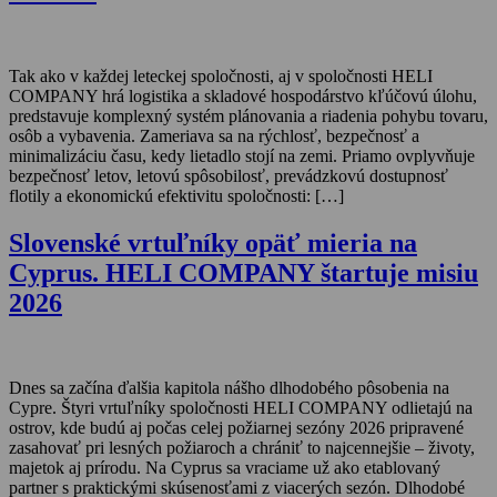
Tak ako v každej leteckej spoločnosti, aj v spoločnosti HELI
COMPANY hrá logistika a skladové hospodárstvo kľúčovú úlohu,
predstavuje komplexný systém plánovania a riadenia pohybu tovaru,
osôb a vybavenia. Zameriava sa na rýchlosť, bezpečnosť a
minimalizáciu času, kedy lietadlo stojí na zemi. Priamo ovplyvňuje
bezpečnosť letov, letovú spôsobilosť, prevádzkovú dostupnosť
flotily a ekonomickú efektivitu spoločnosti: […]
Slovenské vrtuľníky opäť mieria na
Cyprus. HELI COMPANY štartuje misiu
2026
Dnes sa začína ďalšia kapitola nášho dlhodobého pôsobenia na
Cypre. Štyri vrtuľníky spoločnosti HELI COMPANY odlietajú na
ostrov, kde budú aj počas celej požiarnej sezóny 2026 pripravené
zasahovať pri lesných požiaroch a chrániť to najcennejšie – životy,
majetok aj prírodu. Na Cyprus sa vraciame už ako etablovaný
partner s praktickými skúsenosťami z viacerých sezón. Dlhodobé