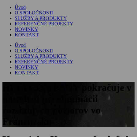
Úvod
O SPOLOČNOSTI
SLUŽBY A PRODUKTY
REFERENČNÉ PROJEKTY
NOVINKY
KONTAKT
Úvod
O SPOLOČNOSTI
SLUŽBY A PRODUKTY
REFERENČNÉ PROJEKTY
NOVINKY
KONTAKT
HELI COMPANY pokračuje v
nasadení pri eliminácii
rozsiahlych požiarov vo
Francúzsku