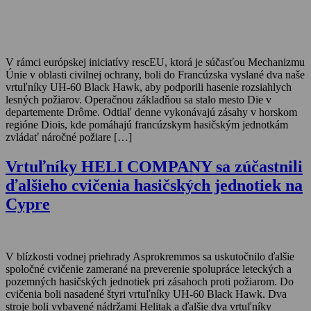
V rámci európskej iniciatívy rescEU, ktorá je súčasťou Mechanizmu
Únie v oblasti civilnej ochrany, boli do Francúzska vyslané dva naše
vrtuľníky UH-60 Black Hawk, aby podporili hasenie rozsiahlych
lesných požiarov. Operačnou základňou sa stalo mesto Die v
departemente Drôme. Odtiaľ denne vykonávajú zásahy v horskom
regióne Diois, kde pomáhajú francúzskym hasičským jednotkám
zvládať náročné požiare […]
Vrtuľníky HELI COMPANY sa zúčastnili
ďalšieho cvičenia hasičských jednotiek na
Cypre
V blízkosti vodnej priehrady Asprokremmos sa uskutočnilo ďalšie
spoločné cvičenie zamerané na preverenie spolupráce leteckých a
pozemných hasičských jednotiek pri zásahoch proti požiarom. Do
cvičenia boli nasadené štyri vrtuľníky UH-60 Black Hawk. Dva
stroje boli vybavené nádržami Helitak a ďalšie dva vrtuľníky