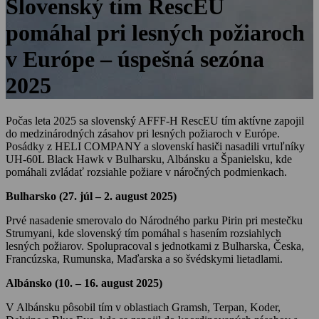
Slovenský tím RescEU
pomáhal pri lesných požiaroch
v Európe – úspešná sezóna
2025
Počas leta 2025 sa slovenský AFFF-H RescEU tím aktívne zapojil
do medzinárodných zásahov pri lesných požiaroch v Európe.
Posádky z HELI COMPANY a slovenskí hasiči nasadili vrtuľníky
UH-60L Black Hawk v Bulharsku, Albánsku a Španielsku, kde
pomáhali zvládať rozsiahle požiare v náročných podmienkach.
Bulharsko (27. júl – 2. august 2025)
Prvé nasadenie smerovalo do Národného parku Pirin pri mestečku
Strumyani, kde slovenský tím pomáhal s hasením rozsiahlych
lesných požiarov. Spolupracoval s jednotkami z Bulharska, Česka,
Francúzska, Rumunska, Maďarska a so švédskymi lietadlami.
Albánsko (10. – 16. august 2025)
V Albánsku pôsobil tím v oblastiach Gramsh, Terpan, Koder,