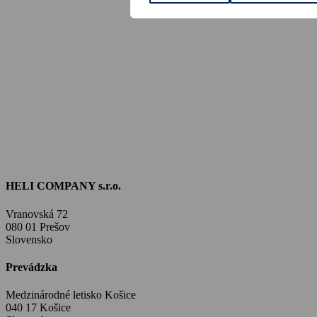
HELI COMPANY s.r.o.
Vranovská 72
080 01 Prešov
Slovensko
Prevádzka
Medzinárodné letisko Košice
040 17 Košice