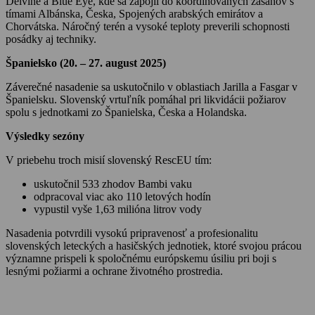
Delvine a Blue Eye, kde sa zapojil do koordinovaných zásahov s
tímami Albánska, Česka, Spojených arabských emirátov a
Chorvátska. Náročný terén a vysoké teploty preverili schopnosti
posádky aj techniky.
Španielsko (20. – 27. august 2025)
Záverečné nasadenie sa uskutočnilo v oblastiach Jarilla a Fasgar v
Španielsku. Slovenský vrtuľník pomáhal pri likvidácii požiarov
spolu s jednotkami zo Španielska, Česka a Holandska.
Výsledky sezóny
V priebehu troch misií slovenský RescEU tím:
uskutočnil 533 zhodov Bambi vaku
odpracoval viac ako 110 letových hodín
vypustil vyše 1,63 milióna litrov vody
Nasadenia potvrdili vysokú pripravenosť a profesionalitu
slovenských leteckých a hasičských jednotiek, ktoré svojou prácou
významne prispeli k spoločnému európskemu úsiliu pri boji s
lesnými požiarmi a ochrane životného prostredia.