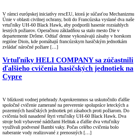
V rámci európskej iniciatívy rescEU, ktorá je súčasťou Mechanizmu
Únie v oblasti civilnej ochrany, boli do Francúzska vyslané dva naše
vrtuľníky UH-60 Black Hawk, aby podporili hasenie rozsiahlych
lesných požiarov. Operačnou základňou sa stalo mesto Die v
departemente Drôme. Odtiaľ denne vykonávajú zásahy v horskom
regióne Diois, kde pomáhajú francúzskym hasičským jednotkám
zvládať náročné požiare […]
Vrtuľníky HELI COMPANY sa zúčastnili
ďalšieho cvičenia hasičských jednotiek na
Cypre
V blízkosti vodnej priehrady Asprokremmos sa uskutočnilo ďalšie
spoločné cvičenie zamerané na preverenie spolupráce leteckých a
pozemných hasičských jednotiek pri zásahoch proti požiarom. Do
cvičenia boli nasadené štyri vrtuľníky UH-60 Black Hawk. Dva
stroje boli vybavené nádržami Helitak a ďalšie dva vrtuľníky
využívali podvesné Bambi vaky. Počas celého cvičenia bolo
naberanie vody realizované z prenosných […]