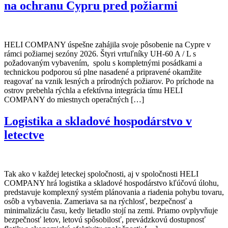
na ochranu Cypru pred požiarmi
HELI COMPANY úspešne zahájila svoje pôsobenie na Cypre v
rámci požiarnej sezóny 2026. Štyri vrtuľníky UH-60 A / L s
požadovaným vybavením, spolu s kompletnými posádkami a
technickou podporou sú plne nasadené a pripravené okamžite
reagovať na vznik lesných a prírodných požiarov. Po príchode na
ostrov prebehla rýchla a efektívna integrácia tímu HELI
COMPANY do miestnych operačných […]
Logistika a skladové hospodárstvo v
letectve
Tak ako v každej leteckej spoločnosti, aj v spoločnosti HELI
COMPANY hrá logistika a skladové hospodárstvo kľúčovú úlohu,
predstavuje komplexný systém plánovania a riadenia pohybu tovaru,
osôb a vybavenia. Zameriava sa na rýchlosť, bezpečnosť a
minimalizáciu času, kedy lietadlo stojí na zemi. Priamo ovplyvňuje
bezpečnosť letov, letovú spôsobilosť, prevádzkovú dostupnosť