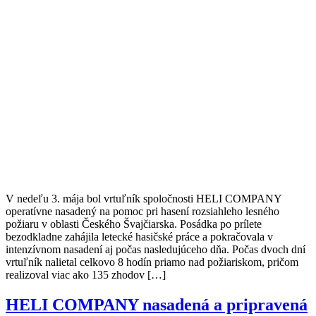
V nedeľu 3. mája bol vrtuľník spoločnosti HELI COMPANY
operatívne nasadený na pomoc pri hasení rozsiahleho lesného
požiaru v oblasti Českého Švajčiarska. Posádka po prílete
bezodkladne zahájila letecké hasičské práce a pokračovala v
intenzívnom nasadení aj počas nasledujúceho dňa. Počas dvoch dní
vrtuľník nalietal celkovo 8 hodín priamo nad požiariskom, pričom
realizoval viac ako 135 zhodov […]
HELI COMPANY nasadená a pripravená