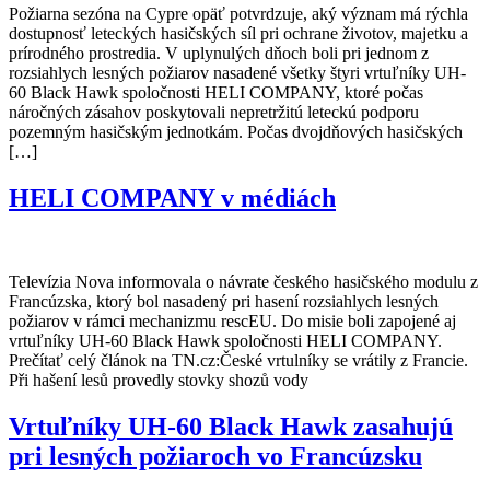
Požiarna sezóna na Cypre opäť potvrdzuje, aký význam má rýchla
dostupnosť leteckých hasičských síl pri ochrane životov, majetku a
prírodného prostredia. V uplynulých dňoch boli pri jednom z
rozsiahlych lesných požiarov nasadené všetky štyri vrtuľníky UH-
60 Black Hawk spoločnosti HELI COMPANY, ktoré počas
náročných zásahov poskytovali nepretržitú leteckú podporu
pozemným hasičským jednotkám. Počas dvojdňových hasičských
[…]
HELI COMPANY v médiách
Televízia Nova informovala o návrate českého hasičského modulu z
Francúzska, ktorý bol nasadený pri hasení rozsiahlych lesných
požiarov v rámci mechanizmu rescEU. Do misie boli zapojené aj
vrtuľníky UH-60 Black Hawk spoločnosti HELI COMPANY.
Prečítať celý článok na TN.cz:České vrtulníky se vrátily z Francie.
Při hašení lesů provedly stovky shozů vody
Vrtuľníky UH-60 Black Hawk zasahujú
pri lesných požiaroch vo Francúzsku