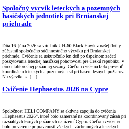
Spoločný výcvik leteckých a pozemných
hasičských jednotiek pri Brnianskej
priehrade
Dňa 16. júna 2026 sa vrtuľník UH-60 Black Hawk z našej flotily
zúčastnil spoločného súčinnostného výcviku pri Brnianskej
priehrade. Cvičenie sa uskutočnilo len deň po úspešnom začatí
poskytovania leteckej hasičskej pohotovosti pre Českú republiku, v
rámci tohtoročnej požiarnej sezóny. Cieľom cvičenia bolo preveriť
koordináciu leteckých a pozemných síl pri hasení lesných požiarov.
Na výcviku sa […]
Cvičenie Hephaestus 2026 na Cypre
Spoločnosť HELI COMPANY sa aktívne zapojila do cvičenia
„Hephaestus 2026“, ktoré bolo zamerané na koordinovaný zásah pri
rozsiahlych lesných požiaroch na území Cypru. Cieľom cvičenia
bolo preverenie pripravenosti všetkých záchranných a leteckých